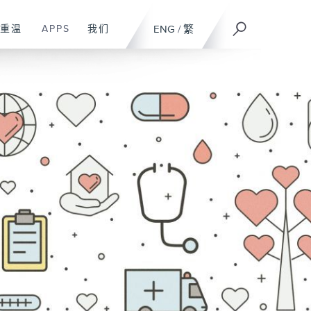
重温
APPS
我们
ENG
/
繁