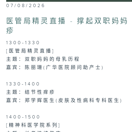
0
07/08/2026
seconds
of
37
医管局精灵直播 - 撑起双职妈妈
minutes,
31
疹
seconds
Volume
90%
1300-1330
[医管局精灵直播]
主题：双职妈妈的母乳历程
嘉宾：陈丽珊(广华医院顾问助产士)
1330-1400
主题：结节性痒疹
嘉宾：郑学辉医生(皮肤及性病科专科医生)
1400-1500
[精神科医学院系列]