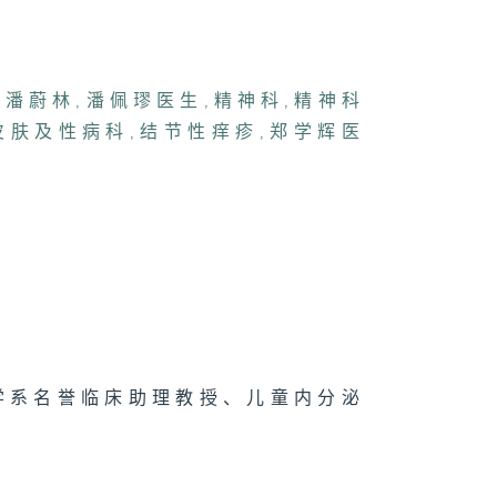
,
潘蔚林
,
潘佩璆医生
,
精神科
,
精神科
皮肤及性病科
,
结节性痒疹
,
郑学辉医
学系名誉临床助理教授、儿童内分泌