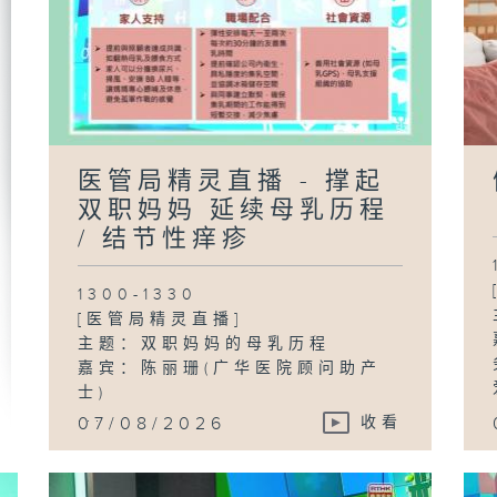
医管局精灵直播 - 撑起
双职妈妈 延续母乳历程
/ 结节性痒疹
1300-1330
[医管局精灵直播]
主题：双职妈妈的母乳历程
嘉宾：陈丽珊(广华医院顾问助产
士)
...
07/08/2026
收看