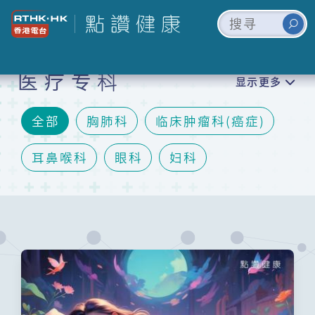
医疗专科
显示更多
全部
胸肺科
临床肿瘤科(癌症)
耳鼻喉科
眼科
妇科
脑神经内/外科
矫形及创伤外科(骨科)
儿科
泌尿科
口腔颌面外科及牙科
精神科
皮肤科