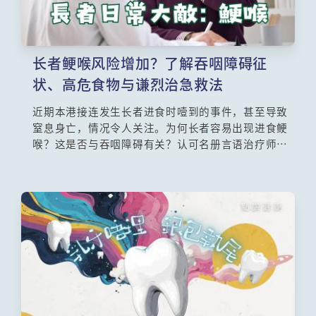
长者鲠喉风险增加？了解吞咽障碍征
状、高危食物与谦烈治急救法
近期本港接连发生长者进食时噎到的事件，甚至导致
窒息身亡，情况令人关注。为何长者容易出现进食鲠
喉？这是否与吞咽障碍有关？认可名册言语治疗师邝
嘉仪指出，随着年纪增长，长者会出现「退化性吞
咽」的状况。当神经和肌肉逐渐退化，吞咽的控制能
力和力度便会减弱，大大增加鲠喉风险。