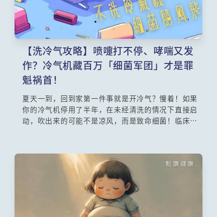
【洗冷气攻略】喷嚏打不停、哮喘又发
作？冷气机藏百万「细菌军团」才是罪
魁祸首！
夏天一到，回到家第一件事就是开冷气？慢着！如果
你的冷气机停用了半年，在未经清洗的情况下直接启
动，吹出来的可能不是凉风，而是致命细菌！临床上
曾有壮汉因直接开冷气而感染「退伍军人症」，导致
左肺大面积发炎。究竟冷气机藏了什么无形杀手？本
文将为你揭开冷气机底部的细菌温床，并由专业医生
教你如何透过简单的「洗冷气」步骤，彻底消灭退伍
军人杆菌及霉菌，守护全家呼吸道健康！