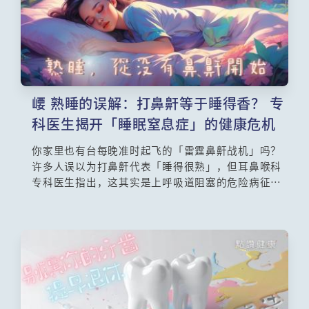
内分泌及糖尿科(肾脏)
心血管科
呼吸系统科
风湿病科(免疫系统及关节)
整形外科
崾 熟睡的误解：打鼻鼾等于睡得香？ 专
科医生揭开「睡眠窒息症」的健康危机
感染及传染科
肠胃肝胆科
你家里也有台每晚准时起飞的「雷霆鼻鼾战机」吗？
许多人误以为打鼻鼾代表「睡得很熟」，但耳鼻喉科
专科医生指出，这其实是上呼吸道阻塞的危险病征！
当阻塞变严重，恐引发「阻塞性睡眠窒息症」。这不
仅让枕边人崩溃，更会导致患者因夜间缺氧而长期疲
劳、翌日头痛。想知道为什么特别累时鼻鼾声特别
大？肥胖与下巴短又是如何偷走你的呼吸空间？本文
将带你深入了解睡眠测试与睡眠呼吸机的功效，别再
让隐形缺氧危害心血管健康，教你一招自我检测法！