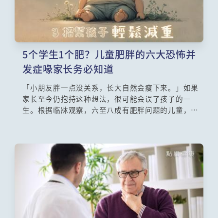
5个学生1个肥？儿童肥胖的六大恐怖并
发症喙家长务必知道
「小朋友胖一点没关系，长大自然会瘦下来。」如果
家长至今仍抱持这种想法，很可能会误了孩子的一
生。根据临牀观察，六至八成有肥胖问题的儿童，长
大后依然维持肥胖体态，未来罹患高血压、高胆固醇
及糖尿病的风险，比体重正常者高出二至三成。更值
得关注的是，儿童肥胖会直接干扰发育进程。本文将
以科学实证说明为何越早正视越能避免问题延续，并
提供一套不影响成长需要的体重管理方法，让家庭掌
握如何在日常饮食与运动中温和调整，帮助孩子摆脱
肥胖循环，为未来的健康人生铺路。不要再等了，现
在就开始了解正确的应对方式。