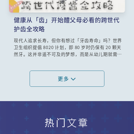
健康从「齿」开始醴父母必看的跨世代
护齿全攻略
现代人追求长寿，但你有想过「牙齿寿命」吗？世界
卫生组织提倡 8020 计划，即 80 岁时仍保有 20 颗天
然牙。这并非遥不可及的梦想，而是从幼儿期就需动
工的工程。健康的成年人应拥有 32 颗恒牙，而这一切
的基础在于 乳牙护理。许多家长误以为乳牙早晚会
换，蛀了也没关系，却忽视了乳牙具有「空间维持」
更多
的重任。若乳牙过早因蛀牙拔除，后方的牙齿会移
位，直接导致未来恒齿排列混乱。本文将带你走进儿
童牙科的世界，拆解如何透过正确清洁与定期检查，
并整合港大儿童齿科专家、牙医及中医博士建议，为
家长提供中西合璧的护齿方案。让我们重新定义口腔
健康，别让孩子的笑容输在起跑线上。
热门文章