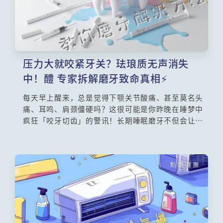
压力大就咬紧牙关？珐琅质无声消失
中！醴 专家拆解磨牙致命真相⚡
每天早上醒来，总是觉得下颚关节酸痛、甚至莫名头
痛、耳鸣、肩颈僵硬吗？这很可能是你昨晚在睡梦中
疯狂「咬牙切齿」的警讯！长期睡眠磨牙不但会让牙
齿敏感，更会对颞颚关节造成慢性伤害。西方医学指
出，磨牙往往与压力、咖啡因摄取、甚至睡眠窒息症
息息相关。想知道如何自我检测与改善吗？本文由中
西医专家为你解密，从牙医护牙套、生活习惯调整到
中医「疏肝健脾」的草本茶饮，教你5大对症下药的纾
缓妙招，彻底告别晨起酸痛！