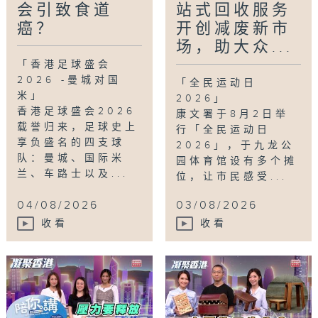
会引致食道
站式回收服务
癌？
开创减废新市
场，助大众...
「香港足球盛会
2026 -曼城对国
「全民运动日
米」
2026」
香港足球盛会2026
康文署于8月2日举
载誉归来，足球史上
行「全民运动日
享负盛名的四支球
2026」，于九龙公
队：曼城、国际米
园体育馆设有多个摊
兰、车路士以及...
位，让市民感受...
04/08/2026
03/08/2026
收看
收看