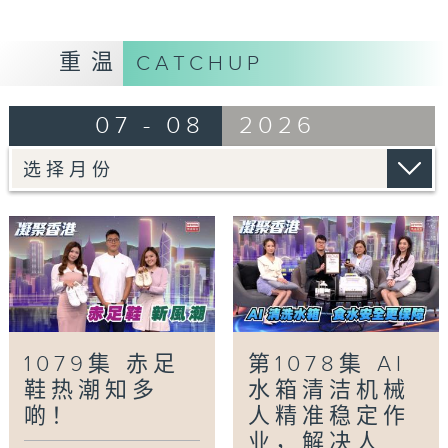
「赤足鞋，新风潮」
赤足鞋是一种设计上接近赤脚行走感受的鞋款，
重温
CATCHUP
设计理念源于对自然跑步姿势的回归，强调脚部
肌群的训练与本能步态的恢复。今集有请嘉宾详
07 - 08
2026
细讲解。
「民生美食关注组-南山邨搵食篇」
今集我们由白田邨走到南山邨，试食驰名的平台
小食，更会到大学生御用饭堂，品尝大学生最爱
的人气小炒，还会和《凝聚香港》主持萃雯一起
回忆大学时光！
Tag:
凝聚香港
,
Hong Kong United
,
社会
,
民生
,
资讯
,
上海石库门
,
余咏茵
,
南山邨
,
大学生御
1079集 赤足
第1078集 AI
用饭堂
,
林泳怡
,
自然跑步姿势
,
赤足鞋
,
郑萃雯
,
阮
鞋热潮知多
水箱清洁机械
颂阳,
,
香港上海双城聚
,
香港唐楼
,
香港国际机场
啲！
人精准稳定作
文化艺术节2026
业，解决人...