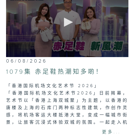
0
06/08/2026
seconds
of
1079集 赤足鞋热潮知多啲！
23
minutes,
7
「香港国际机场文化艺术节 2026」
seconds
「香港国际机场文化艺术节2026」日前揭幕，
艺术节以「香港上海双城聚」为主题，以香港的
唐楼及上海的石库门两种标志性建筑，作创作灵
感，将机场客运大楼抵港大堂，变成一幅城市街
景，让旅客沉浸式体验双城的氛围。一起走入机
场，了解背后的两城故事。
更多...