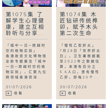
第1075集 了
第1074集 木
解学生心理健
匠钻研传统榫
康，建立互相
卯，赋予木头
聆听与分享...
第二次生命
「城中一日─跨越时
「慢性乙型肝炎」
空的格物实验」
7月28日「世界肝炎
香港故宫文化博物馆
日」，卫生署根据截
全新专题展览「城中
至2022年之数据估
一日─跨越时空的格
算，本港有百分之
物实验」，汇聚九位
5.6人口，患有慢性
跨领域香港资深...
乙肝，即每20个...
31/07/2026
30/07/2026
收看
收看