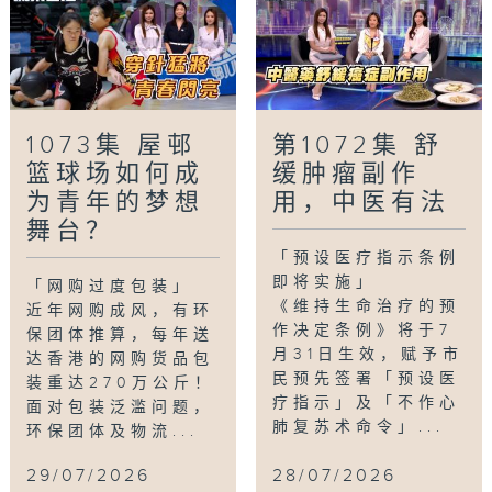
1073集 屋邨
第1072集 舒
篮球场如何成
缓肿瘤副作
为青年的梦想
用，中医有法
舞台？
「预设医疗指示条例
即将实施」
「网购过度包装」
《维持生命治疗的预
近年网购成风，有环
作决定条例》将于7
保团体推算，每年送
月31日生效，赋予市
达香港的网购货品包
民预先签署「预设医
装重达270万公斤！
疗指示」及「不作心
面对包装泛滥问题，
肺复苏术命令」...
环保团体及物流...
29/07/2026
28/07/2026