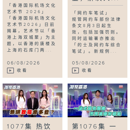
「香港国际机场文化
艺术节 2026」
「网约车笔试」
「香港国际机场文化
规管网约车部份法律
艺术节2026」日前
条文8月3日起生
揭幕，艺术节以「香
效，包括加强罚则。
港上海双城聚」为主
同时运输署亦推出
题，以香港的唐楼及
「的士及网约车综合
上海的石库门两...
笔试」。新规例...
06/08/2026
05/08/2026
收看
收看
1077集 热饮
第1076集 一