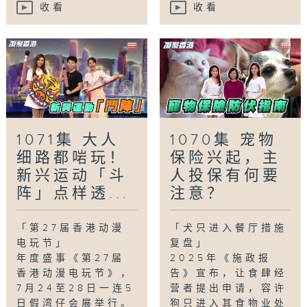
收看
收看
1071集 大人
1070集 宠物
细路都啱玩！
保险兴起，主
新兴运动「斗
人投保有何要
阵」点样透...
注意？
「第27届香港动漫
「犬只进入餐厅措施
电玩节」
复盘」
年度盛事《第27届
2025年《施政报
香港动漫电玩节》，
告》宣布，让食肆经
7月24至28日一连5
营者提出申请，容许
日假湾仔会展举行。
狗只进入其食物业处