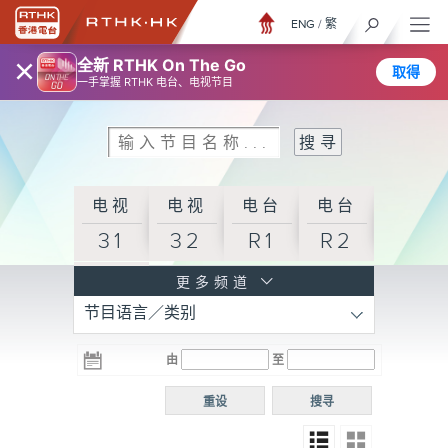
ENG
/
繁
×
全新 RTHK On The Go
取得
一手掌握 RTHK 电台、电视节目
电视
电视
电台
电台
31
32
R1
R2
电台
更多频道
节目语言／类别
R3
电台
电台
电台
由
至
普通
R4
R5
话台
重设
搜寻