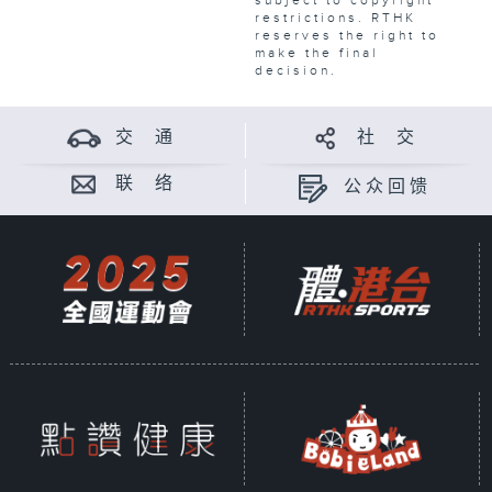
subject to copyright
restrictions. RTHK
reserves the right to
make the final
decision.
交 通
社 交
联 络
公众回馈