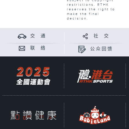
subject to copyright
restrictions. RTHK
reserves the right to
make the final
decision.
交 通
社 交
联 络
公众回馈