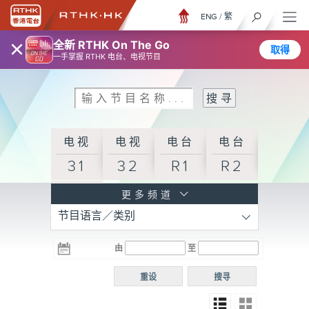
ENG
/
繁
×
全新 RTHK On The Go
取得
一手掌握 RTHK 电台、电视节目
电视
电视
电台
电台
31
32
R1
R2
电台
更多频道
节目语言／类别
R3
电台
电台
电台
由
至
普通
R4
R5
话台
重设
搜寻