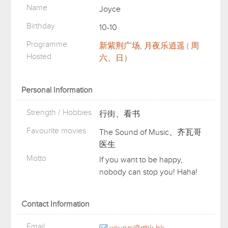
Name
Joyce
Birthday
10-10
Programme
新紫荆广场
,
月夜乐逍遥 ( 周
Hosted
六、日）
Personal Information
Strength / Hobbies
行街、看书
Favourite movies
The Sound of Music、齐瓦哥
医生
Motto
If you want to be happy,
nobody can stop you! Haha!
Contact Information
Email