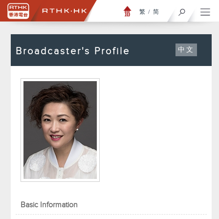
繁
/
简
Broadcaster's Profile
中文
Basic Information