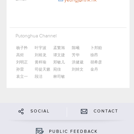
yeungj@rthk.hk
Putonghua Channel
杨子矜
叶宇波
孟繁旭
陈曦
卜邦贻
高炬
刘裕龙
谭文捷
芳华
徐昂
刘明正
黄梓瑜
郑敏儿
洪健崴
胡希彦
孙雷
司徒天籁
宛佳
刘焯文
金丹
袁立一
段洁
林司敏
SOCIAL
CONTACT
PUBLIC FEEDBACK