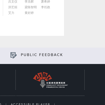
吕文仪
李浩辉
萧希婷
洪艺烜
梁陈智明
李衎政
艾力
黄好婷
PUBLIC FEEDBACK
AQ
|
ACCESSIBLE PLAYER
|