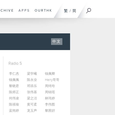
RCHIVE
APPS
OURTHK
繁
/
简
中文
Radio 5
李仁杰
梁学曦
钱佩卿
钱佩佩
陈永业
Harry哥哥
黎晓君
邓添乐
周绮玲
陈师正
张伟基
周锦瑶
何伟凌
梁之洁
林玮婷
陈禧瑜
黄可柔
李伟图
蓝炜婷
龙玉声
黎茜姸