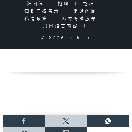
新闻稿
|
招聘
|
招标
|
知识产权告示
|
常见问题
|
私隐政策
|
无障碍播放器
|
其他语言内容
|
© 2026 rthk.hk