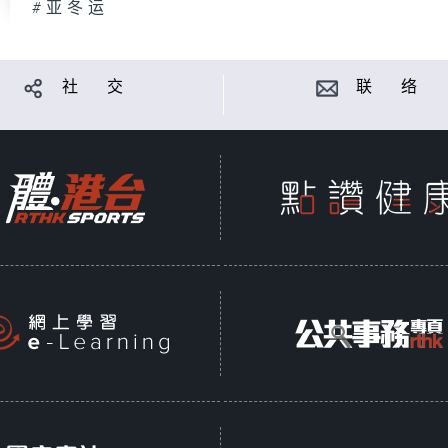
#亚冬运
社 交
联 络