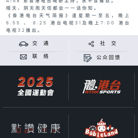
Aida 系香港电台嘅新主持，永不食螺丝。
晴天、阴天雨天佢都会一一话你知。
《香港电台天气简报》逢星期一至五，晚上
6:55 、 8:25 港台电视31及晚上7:00 港台
电视32播出。
交 通
社 交
联 络
公众回馈