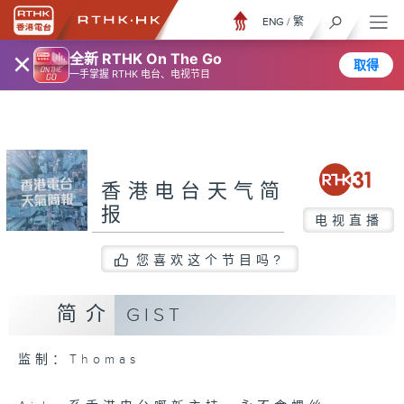
ENG
/
繁
×
全新 RTHK On The Go
取得
一手掌握 RTHK 电台、电视节目
香港电台天气简
报
电视直播
您喜欢这个节目吗?
简介
GIST
监制：Thomas