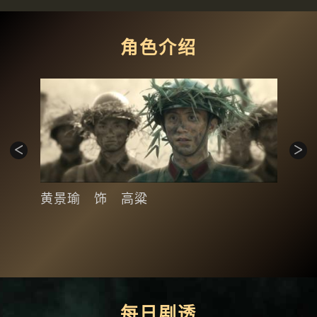
角色介绍
黄景瑜 饰 高粱
肖
每日剧透