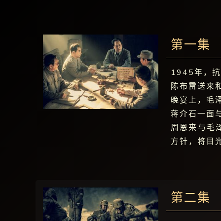
第一集
1945年
陈布雷送来
晚宴上，毛
蒋介石一面
周恩来与毛
方针，将目
第二集