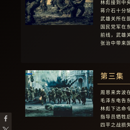
林彪接到中
蒋介石十分
武雄关所在
国民党军在
前线，武雄
张治中带来
第三集
周恩来奔波
毛泽东电告
林彪下达命
指导员牺牲
四平之战损