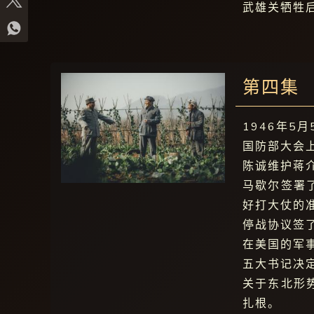
武雄关牺牲
第四集
1946年
国防部大会
陈诚维护蒋
马歇尔签署
好打大仗的
停战协议签
在美国的军
五大书记决
关于东北形
扎根。