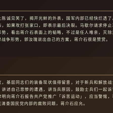
让陈诚见笑了，揭开光鲜的外表，国军内部已经快烂透了
态，如果攻打张家口，即表示最后决裂。马歇尔请求停止
形势，看出蒋介石表面上的韬略，不过是任人唯亲，灭除
讨战争形势，郭汝瑰说出自己的方案，蒋介石很是赞赏。
议，基层同志们的装备现状值得留意，对于新兵和解放战
，讲述自己悲惨的遭遇，讲当兵原因，鼓励士兵们一起诉
聿明向蒋介石报告共产党推广「诉苦运动」，应当警惕，
底清查国民党内部的腐败问题，蒋介石应允。