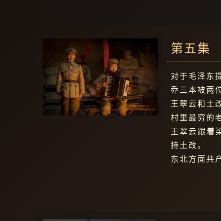
第五集
对于毛泽东
乔三本被两
王翠云和土
村里最穷的
王翠云跟着
持土改。
东北方面共