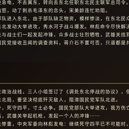
央急电，不去冀东，转向去东北任职东北民主联军总司令
恼怒，动了刺杀毛泽东的念头，宋美龄连忙劝阻。
部队进入东北，由于部队缺乏物资，模样惨淡，在东北民
东北发动大举进攻，秀水河子战斗爆发。林彪命令尽快解
关与战士们一起发起冲锋，众多战士壮烈牺牲，武雄关找
国民党接收丑闻的调查资料，蒋介石不置可否，只道都是
在政治战线，三人小组签订了《调处东北停战的协议》，
东北局，要坚决彻底歼灭敌人，阻滞国民党军队北进。
令，死守四平，寸土必争。国民党部队大举进攻，我方伤
后，武雄关举起机枪，发起一个人的冲锋⋯⋯
失惨重，中央军委向林彪发电：继续死守四平已不可能时