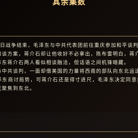
其余集数
，抗日战争结束，毛泽东与中共代表团前往重庆参加和平谈
和谈方案，蒋介石却让他收好不必拿出，陈布雷明白，蒋
泽东蒋介石两人看似相谈融洽，但话语之间机锋暗藏。
与中共谈判，一面却借美国的力量将西南的部队向东北运
泽东商讨局势，可蒋介石还是得寸进尺，毛泽东决定同意
光聚焦到东北。