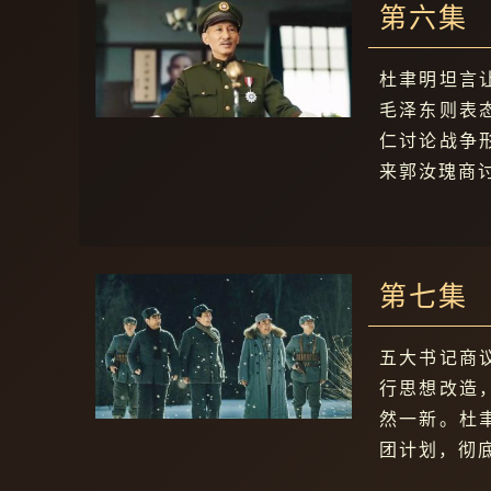
第六集
杜聿明坦言
毛泽东则表
仁讨论战争
来郭汝瑰商
第七集
五大书记商
行思想改造
然一新。杜
团计划，彻