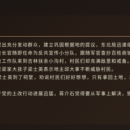
提出充分发动群众，建立巩固根据地的提议，东北局迅速
位长官随即任命为反共宣传小分队，跟随军官查抄百姓商
改工作队来到吉林扶余小沟村，村民们却充满敌意和戒备
老梁家大孩子梁士英表示地主邱大拿不断威胁村民。
梁士英到了祠堂，劝说村民们好好想想，只有拿回土地，
产党的土改行动进展迅猛，蒋介石觉得要从军事上解决，