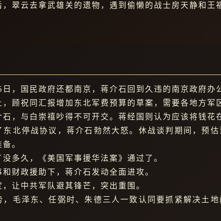
后，翠云去拿武雄关的遗物，遇到偷懒的战士房天静和王
5月5日，国民政府还都南京，蒋介石回到久违的南京政府
上，顾祝同汇报增加东北军费预算的草案，需要各地方军
介石，与白崇禧吵得不可开交。蒋经国则认为应该将钱花
了东北停战协议，蒋介石勃然大怒。休战谈判期间，预估
准备。
了没多久，《美国军事援华法案》通过了。
事和财政援助下，蒋介石发动全面进攻。
定，让中共军队避其锋芒，突出重围。
势，毛泽东、任弼时、朱德三人一致认同要抓紧解决土地