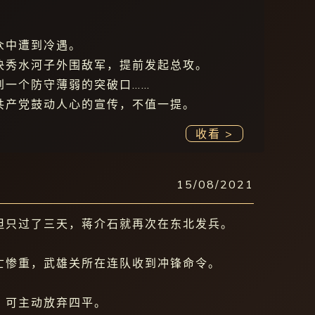
。
众中遭到冷遇。
决秀水河子外围敌军，提前发起总攻。
到一个防守薄弱的突破口……
共产党鼓动人心的宣传，不值一提。
收看 >
15/08/2021
但只过了三天，蒋介石就再次在东北发兵。
亡惨重，武雄关所在连队收到冲锋命令。
，可主动放弃四平。