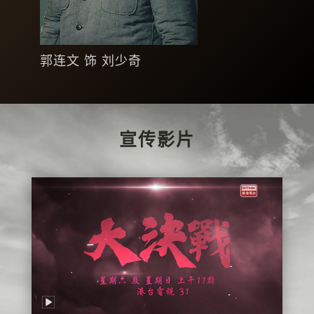
郭连文 饰 刘少奇
宣传影片