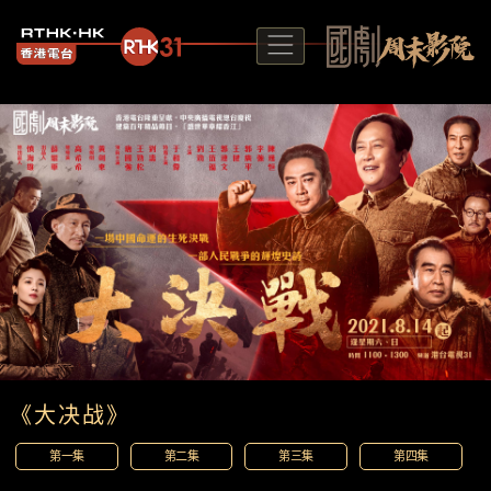
《大决战》
第一集
第二集
第三集
第四集