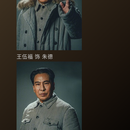
王伍福 饰 朱德