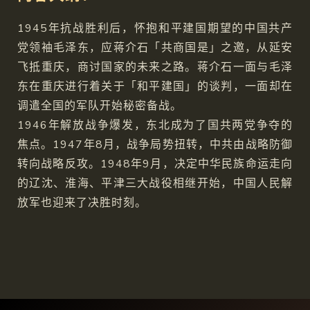
1945年抗战胜利后，怀抱和平建国期望的中国共产
党领袖毛泽东，应蒋介石「共商国是」之邀，从延安
飞抵重庆，商讨国家的未来之路。蒋介石一面与毛泽
东在重庆进行着关于「和平建国」的谈判，一面却在
调遣全国的军队开始秘密备战。
1946年解放战争爆发，东北成为了国共两党争夺的
焦点。1947年8月，战争局势扭转，中共由战略防御
转向战略反攻。1948年9月，决定中华民族命运走向
的辽沈、淮海、平津三大战役相继开始，中国人民解
放军也迎来了决胜时刻。