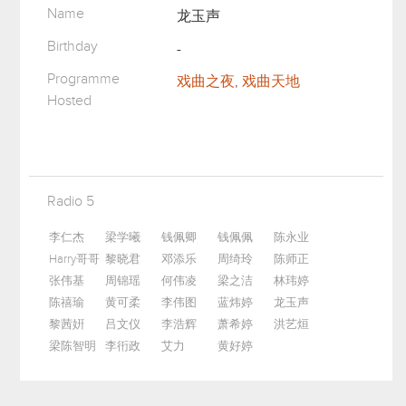
Name
龙玉声
Birthday
-
Programme
戏曲之夜
,
戏曲天地
Hosted
Radio 5
李仁杰
梁学曦
钱佩卿
钱佩佩
陈永业
Harry哥哥
黎晓君
邓添乐
周绮玲
陈师正
张伟基
周锦瑶
何伟凌
梁之洁
林玮婷
陈禧瑜
黄可柔
李伟图
蓝炜婷
龙玉声
黎茜姸
吕文仪
李浩辉
萧希婷
洪艺烜
梁陈智明
李衎政
艾力
黄好婷