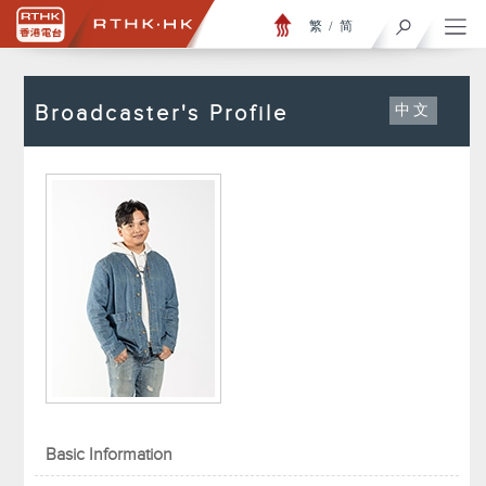
繁
/
简
Broadcaster's Profile
中文
Basic Information