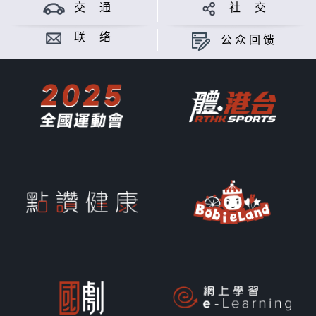
交 通
社 交
意见
联 络
公众回馈