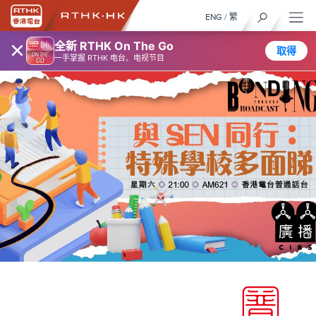
ENG
/
繁
×
全新 RTHK On The Go
取得
一手掌握 RTHK 电台、电视节目