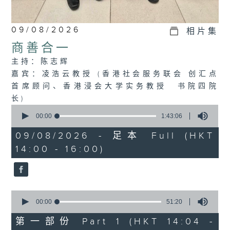
09/08/2026
相片集
商善合一
主持：陈志辉
嘉宾：凌浩云教授 (香港社会服务联会 创汇点
首席顾问、香港浸会大学实务教授 书院四院
长)
0
seconds
00:00
1:43:06
of
1
09/08/2026 - 足本 Full (HKT
hour,
14:00 - 16:00)
43
minutes,
6
seconds
0
seconds
00:00
51:20
of
51
第一部份 Part 1 (HKT 14:04 -
minutes,