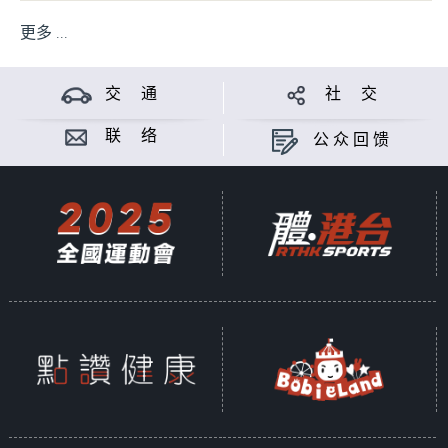
更多 ...
交 通
社 交
联 络
公众回馈