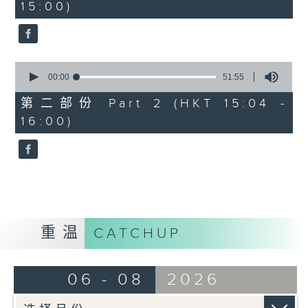
15:00)
20
seconds
0
seconds
00:00
51:55
of
51
第二部份 Part 2 (HKT 15:04 -
minutes,
16:00)
55
seconds
重温
CATCHUP
06 - 08
2026