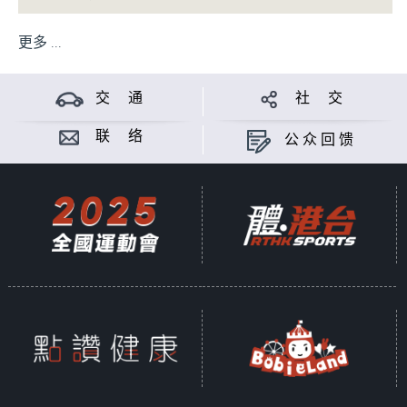
更多 ...
交 通
社 交
联 络
公众回馈