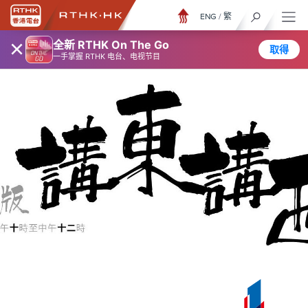
ENG
/
繁
×
全新 RTHK On The Go
取得
一手掌握 RTHK 电台、电视节目