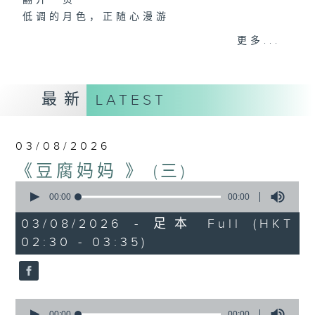
翻开一页
低调的月色，正随心漫游
又是一个新的星期，是喜，是忧？节目主持诵
更多...
读文学选段，配以轻音乐，陪伴听众在深夜间
放松心情，放下生活中的重，浮游阅读世界。
最新
LATEST
第一台播放时间
星期一02:30至03:30
03/08/2026
#香港电台文教组
《豆腐妈妈 》 (三)
#
艺文一格
culture.rthk.hk
0
seconds
00:00
00:00
of
0
03/08/2026 - 足本 Full (HKT
seconds
02:30 - 03:35)
0
seconds
00:00
00:00