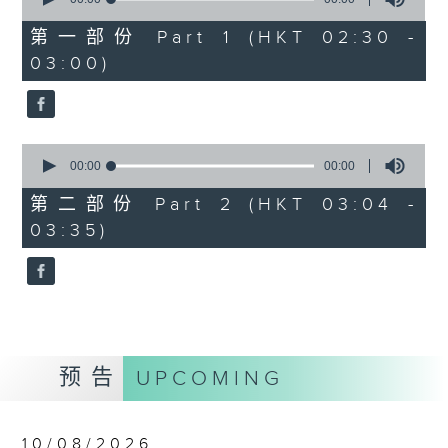
of
0
第一部份 Part 1 (HKT 02:30 -
seconds
03:00)
0
seconds
00:00
00:00
of
0
第二部份 Part 2 (HKT 03:04 -
seconds
03:35)
预告
UPCOMING
10/08/2026