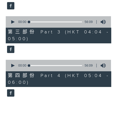
0
seconds
00:00
56:09
of
56
第三部份 Part 3 (HKT 04:04 -
minutes,
05:00)
9
seconds
0
seconds
00:00
56:09
of
56
第四部份 Part 4 (HKT 05:04 -
minutes,
06:00)
9
seconds