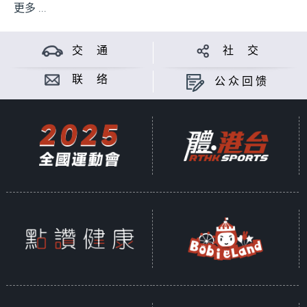
更多 ...
交 通
社 交
联 络
公众回馈