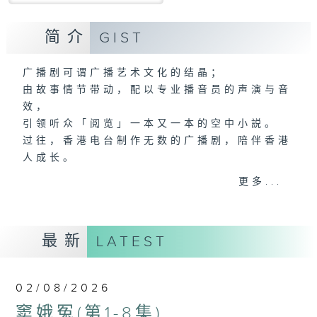
简介
GIST
广播剧可谓广播艺术文化的结晶；
由故事情节带动，配以专业播音员的声演与音
效，
引领听众「阅览」一本又一本的空中小説。
过往，香港电台制作无数的广播剧，陪伴香港
人成长。
从不同年代的广播剧中，可以窥探当时的社会
更多...
民生，见证历史的变迁。
《周未午夜场》将会播放历年的经典广播剧，
让香港电台文化宝库一一重现！
最新
LATEST
02/08/2026
窦娥冤(第1-8集)