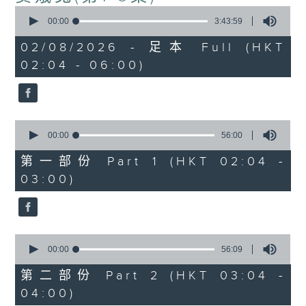
0
seconds
00:00
3:43:59
of
3
02/08/2026 - 足本 Full (HKT
hours,
02:04 - 06:00)
43
minutes,
59
seconds
0
seconds
00:00
56:00
of
56
第一部份 Part 1 (HKT 02:04 -
minutes,
03:00)
0
seconds
0
seconds
00:00
56:09
of
56
第二部份 Part 2 (HKT 03:04 -
minutes,
04:00)
9
seconds