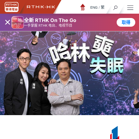
ENG
/
繁
×
全新 RTHK On The Go
取得
一手掌握 RTHK 电台、电视节目