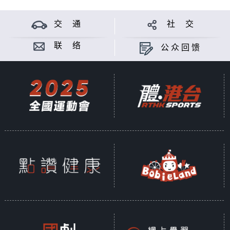
苏奭，麻省理工硕士，任职航运公司，擅长分
析、数据研究。
交 通
社 交
三位出身于讲东讲西的青年才隽，实行每个星
联 络
公众回馈
期日深夜来个碰撞，以文化及科技角度，加上
各自的音乐选择，介入每个议题，看看会得出
什么化学反应？无论你星期日是否失眠，都要
听咗先讲！