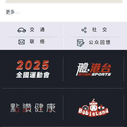
更多 ...
交 通
社 交
联 络
公众回馈