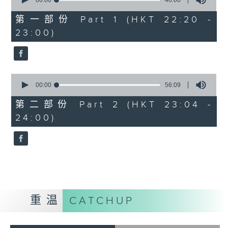
seconds
00:00
40:00
of
40
第一部份 Part 1 (HKT 22:20 -
minutes,
23:00)
0
seconds
0
seconds
00:00
56:09
of
56
第二部份 Part 2 (HKT 23:04 -
minutes,
24:00)
9
seconds
重温
CATCHUP