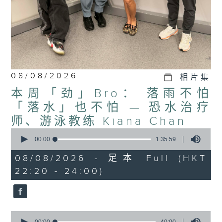
08/08/2026
相片集
本周「劲」Bro： 落雨不怕
「落水」也不怕 — 恐水治疗
师、游泳教练 Kiana Chan
0
seconds
00:00
1:35:59
of
1
08/08/2026 - 足本 Full (HKT
hour,
22:20 - 24:00)
35
minutes,
59
seconds
0