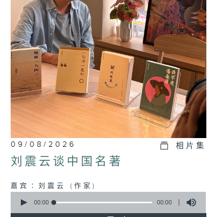
09/08/2026
相片集
刘震云谈中国名著
嘉宾∶刘震云 (作家)
0
seconds
00:00
00:00
of