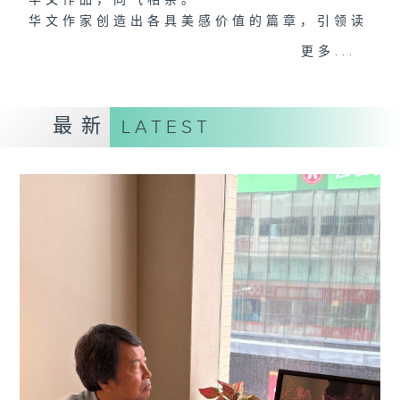
华文作品，同气相亲。
华文作家创造出各具美感价值的篇章，引领读
者朝向更辽阔的远方。
更多...
香港电台文教组制作《大地书香》，逢星期日
晚8:30，香港电台第一台
最新
LATEST
带你聆听作品背后的声音。