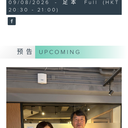
0
09/08/2026 - 足本 Full (HKT
seconds
20:30 - 21:00)
预告
UPCOMING