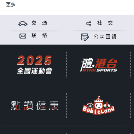
更多 ...
交 通
社 交
联 络
公众回馈