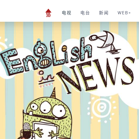
电视
电台
新闻
WEB+