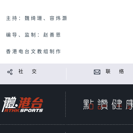
主持：
魏绮珊、容炜灏
编导、监制：赵善恩
香港电台文教组制作
社 交
联 络