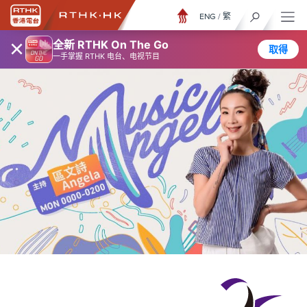
ENG
/
繁
×
全新 RTHK On The Go
取得
一手掌握 RTHK 电台、电视节目