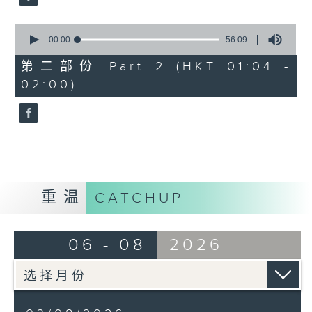
0
seconds
00:00
56:09
of
56
第二部份 Part 2 (HKT 01:04 -
minutes,
02:00)
9
seconds
重温
CATCHUP
06 - 08
2026