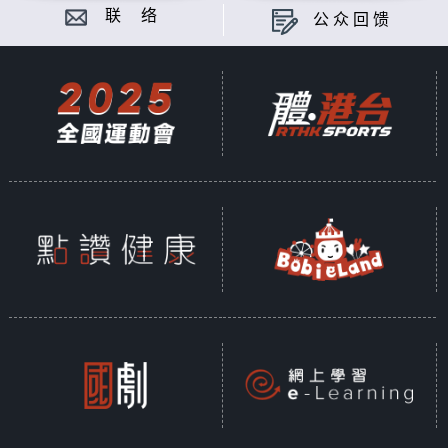
联 络
公众回馈