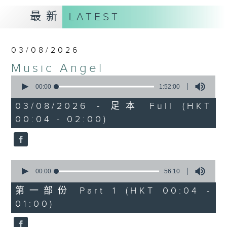
最新
LATEST
03/08/2026
Music Angel
0
seconds
00:00
1:52:00
of
1
03/08/2026 - 足本 Full (HKT
hour,
00:04 - 02:00)
52
minutes,
0
seconds
0
seconds
00:00
56:10
of
56
第一部份 Part 1 (HKT 00:04 -
minutes,
01:00)
10
seconds