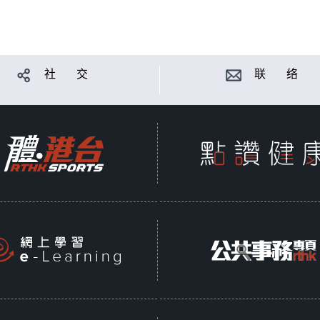
社 交
联 络