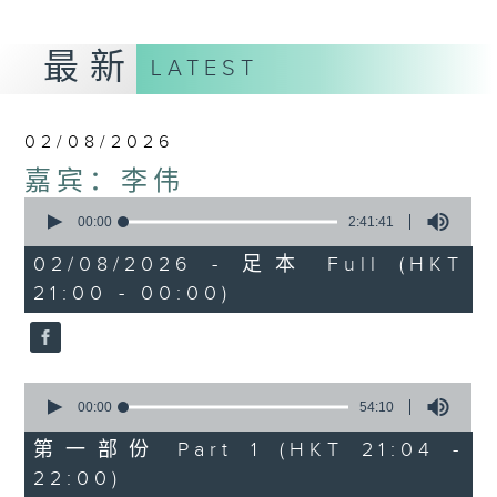
最新
LATEST
02/08/2026
嘉宾：李伟
0
seconds
00:00
2:41:41
of
2
02/08/2026 - 足本 Full (HKT
hours,
21:00 - 00:00)
41
minutes,
41
seconds
0
seconds
00:00
54:10
of
54
第一部份 Part 1 (HKT 21:04 -
minutes,
22:00)
10
seconds