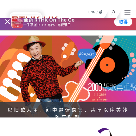
ENG
/
繁
×
全新 RTHK On The Go
取得
一手掌握 RTHK 电台、电视节目
以旧歌为主，间中邀请嘉宾，共享以往美妙
难忘时刻