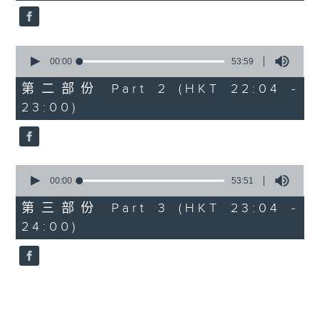
0
seconds
00:00
53:59
of
53
第二部份 Part 2 (HKT 22:04 -
minutes,
23:00)
59
seconds
0
seconds
00:00
53:51
of
53
第三部份 Part 3 (HKT 23:04 -
minutes,
24:00)
51
seconds