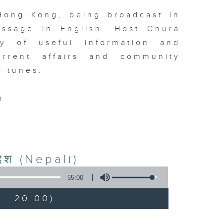
Hong Kong, being broadcast in
essage in English. Host Chura
y of useful information and
urrent affairs and community
e tunes.
m
देश (Nepali)
55:00
 - 20:00)