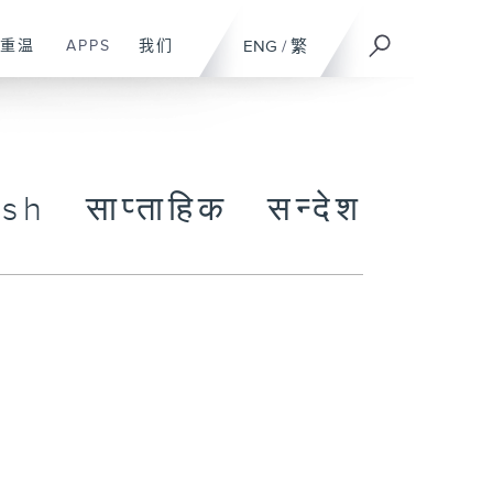
重温
APPS
我们
ENG
/
繁
h साप्ताहिक सन्देश