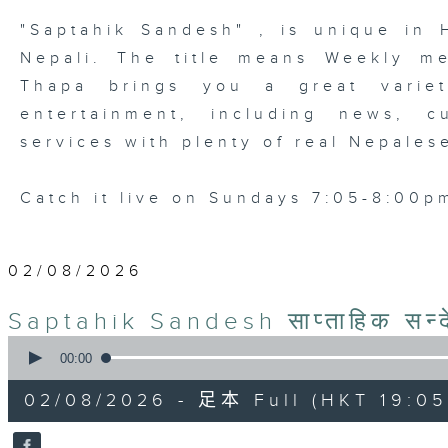
"Saptahik Sandesh" , is unique in 
Nepali. The title means Weekly m
Thapa brings you a great variet
entertainment, including news, c
services with plenty of real Nepales
Catch it live on Sundays 7:05-8:00p
02/08/2026
Saptahik Sandesh साप्ताहिक सन्
0
seconds
00:00
of
55
02/08/2026 - 足本 Full (HKT 19:05
minutes,
0
seconds
Volume