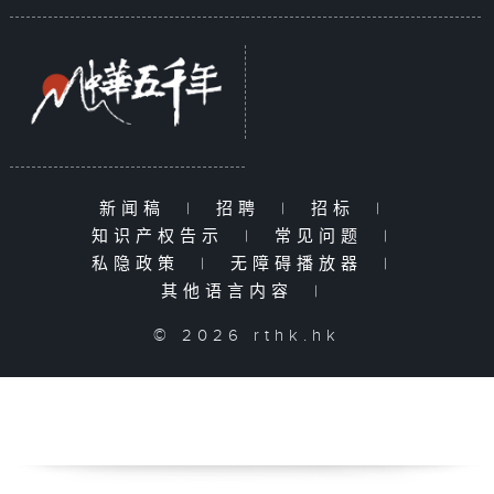
新闻稿
|
招聘
|
招标
|
知识产权告示
|
常见问题
|
私隐政策
|
无障碍播放器
|
其他语言内容
|
© 2026 rthk.hk