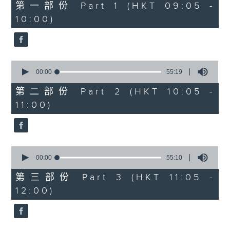
55
第一部份 Part 1 (HKT 09:05 -
minutes,
10:00)
10
seconds
0
seconds
00:00
55:19
of
55
第二部份 Part 2 (HKT 10:05 -
minutes,
11:00)
19
seconds
0
seconds
00:00
55:10
of
55
第三部份 Part 3 (HKT 11:05 -
minutes,
12:00)
10
seconds