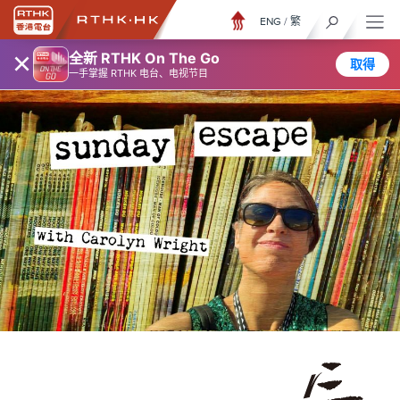
ENG
/
繁
×
全新 RTHK On The Go
取得
一手掌握 RTHK 电台、电视节目