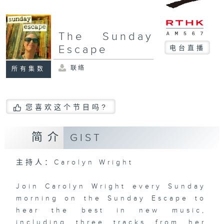
The Sunday
Escape
电台直播
联络
所有集数
您喜欢这个节目吗?
简介
GIST
主持人：Carolyn Wright
Join Carolyn Wright every Sunday
morning on the Sunday Escape to
hear the best in new music,
including three tracks from her