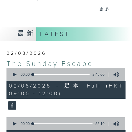
album of the week, along with a
更多...
carefully curated selection of
classics, plus interviews with
guests from all over the city and
最新
LATEST
beyond. There's also occasional
live music in the studio and all
the details of upcoming music
02/08/2026
events in Hong Kong.
The Sunday Escape
0
On top of all that is "The Biscuit
seconds
00:00
2:45:00
Review”, now a Sunday Escape
of
2
institution, a feature perfectly
02/08/2026 - 足本 Full (HKT
hours,
designed to complement the most
09:05 - 12:00)
45
minutes,
eclectic mix of weekend (or is it
0
begining?) music on Radio 3.
seconds
0
seconds
00:00
55:10
of