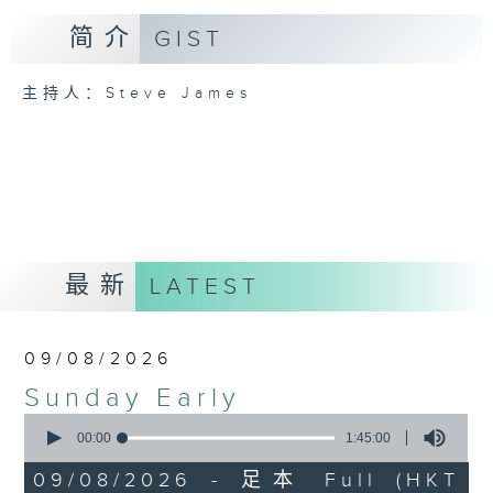
简介
GIST
主持人：Steve James
最新
LATEST
09/08/2026
Sunday Early
0
seconds
00:00
1:45:00
of
1
09/08/2026 - 足本 Full (HKT
hour,