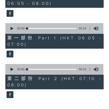
06:05 - 08:00)
45
minutes,
0
seconds
0
seconds
00:00
55:10
of
55
第一部份 Part 1 (HKT 06:05 -
minutes,
07:00)
10
seconds
0
seconds
00:00
50:10
of
50
第二部份 Part 2 (HKT 07:10 -
minutes,
08:00)
10
seconds