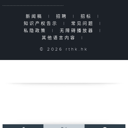
新闻稿
|
招聘
|
招标
|
知识产权告示
|
常见问题
|
私隐政策
|
无障碍播放器
|
其他语言内容
|
© 2026 rthk.hk