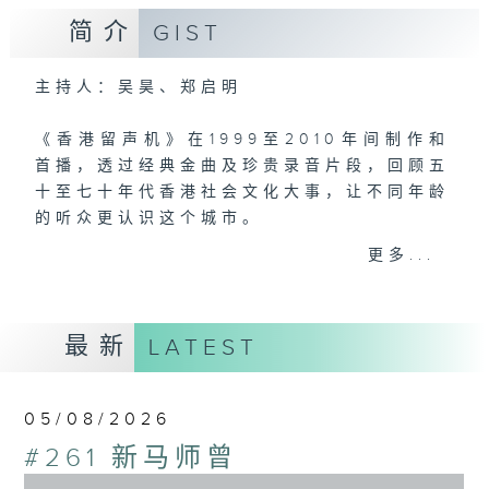
简介
GIST
主持人：吴昊、郑启明
《香港留声机》在1999至2010年间制作和
首播，透过经典金曲及珍贵录音片段，回顾五
十至七十年代香港社会文化大事，让不同年龄
的听众更认识这个城市。
更多...
#香港电台文教组
最新
LATEST
05/08/2026
#261 新马师曾
0