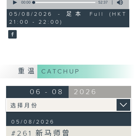
seconds
00:00
52:37
of
52
05/08/2026 - 足本 Full (HKT
minutes,
21:00 - 22:00)
37
seconds
重温
CATCHUP
06 - 08
2026
05/08/2026
#261 新马师曾