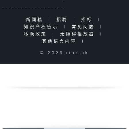
新闻稿
|
招聘
|
招标
|
知识产权告示
|
常见问题
|
私隐政策
|
无障碍播放器
|
其他语言内容
|
© 2026 rthk.hk