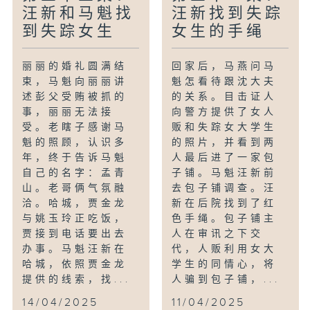
汪新和马魁找
汪新找到失踪
到失踪女生
女生的手绳
丽丽的婚礼圆满结
回家后，马燕问马
束，马魁向丽丽讲
魁怎看待跟沈大夫
述彭父受贿被抓的
的关系。目击证人
事，丽丽无法接
向警方提供了女人
受。老瞎子感谢马
贩和失踪女大学生
魁的照顾，认识多
的照片，并看到两
年，终于告诉马魁
人最后进了一家包
自己的名字：孟青
子铺。马魁汪新前
山。老哥俩气氛融
去包子铺调查。汪
洽。哈城，贾金龙
新在后院找到了红
与姚玉玲正吃饭，
色手绳。包子铺主
贾接到电话要出去
人在审讯之下交
办事。马魁汪新在
代，人贩利用女大
哈城，依照贾金龙
学生的同情心，将
提供的线索，找...
人骗到包子铺，...
14/04/2025
11/04/2025