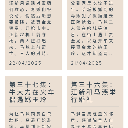
汪新用说话对毒贩
父到家里吃饺子过
们攻心，毒贩们被
年。哈城被抓到的
说动，悄然后退想
毒贩犯了癫痫送去
要投降，被贾金龙
医院抢救。马魁二
察觉，开枪击中。
人留在哈城等消
汪新趁机上前夺
息，在街上遇上贾
枪，两人扭打起
金龙，以及开车来
来，马魁上前帮
接贾金龙的姚玉
忙。三人的对峙...
玲，这才知道两...
22/04/2025
21/04/2025
第三十七集：
第三十六集：
牛大力在火车
汪新和马燕举
偶遇姚玉玲
行婚礼
为让马魁同意自己
马魁召集院里的邻
辞职，马燕开始装
居，感谢院里人自
病。马魁到汪新家
妻子王素芳离开后