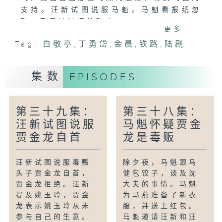
支持。汪新试图说服马魁，马魁看报纸忽
略，马健扯过报社助攻。
更多...
Tag:
白敬亭
,
丁勇岱
,
金晨
,
铁路
,
陆剧
集数
EPISODES
第三十九集：
第三十八集：
汪新试图说服
马魁怀疑贾金
贾金龙自首
龙是毒贩
汪新试图说服毒贩
除夕夜，马魁跟马
头子贾金龙自首，
健包饺子，谈及沈
贾金龙拒绝。汪新
大夫的事情。马魁
提及姚玉玲，贾金
为马燕准备了新衣
龙表示姚玉玲从未
服，并送上红包。
参与自己的生意。
马魁邀请汪新和汪