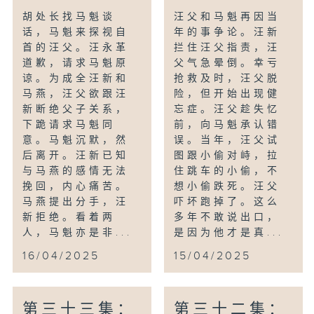
胡处长找马魁谈
汪父和马魁再因当
话，马魁来探视自
年的事争论。汪新
首的汪父。汪永革
拦住汪父指责，汪
道歉，请求马魁原
父气急晕倒。幸亏
谅。为成全汪新和
抢救及时，汪父脱
马燕，汪父欲跟汪
险，但开始出现健
新断绝父子关系，
忘症。汪父趁失忆
下跪请求马魁同
前，向马魁承认错
意。马魁沉默，然
误。当年，汪父试
后离开。汪新已知
图跟小偷对峙，拉
与马燕的感情无法
住跳车的小偷，不
挽回，内心痛苦。
想小偷跌死。汪父
马燕提出分手，汪
吓坏跑掉了。这么
新拒绝。看着两
多年不敢说出口，
人，马魁亦是非...
是因为他才是真...
16/04/2025
15/04/2025
第三十三集：
第三十二集：