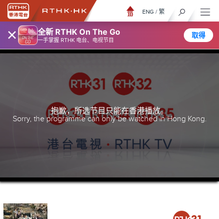
ENG
/
繁
×
全新 RTHK On The Go
取得
一手掌握 RTHK 电台、电视节目
抱歉，所选节目只能在香港播放。
Sorry, the programme can only be watched in Hong Kong.