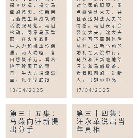
探查状况，揭穿马
对他家的照顾，重
燕的意图。汪新用
点感谢沈大夫，并
马燕做生意成功的
且表达对沈大夫的
话说服马魁。马魁
情感。马魁表示会
松动，同意马燕辞
娶沈大夫，沈大夫
职。在火车软卧，
却在写下离别信后
牛大力和姚玉玲偶
离开。汪新马燕的
遇，两人唠嗑，各
婚礼在大院举行，
自感慨千万。看着
马燕和汪新跪地给
姚玉玲离开的背
汪父和马魁敬茶，
景，牛大力泪流满
看着眼前的一对新
面，似乎彻底跟...
人，马魁心中感...
18/04/2025
17/04/2025
第三十五集：
第三十四集：
马燕向汪新提
汪永革说出当
出分手
年真相