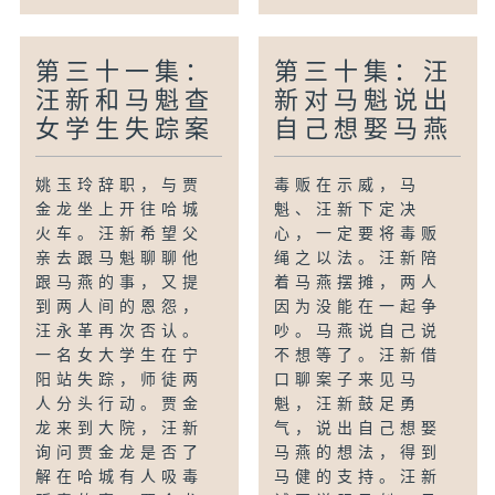
第三十一集：
第三十集：汪
汪新和马魁查
新对马魁说出
女学生失踪案
自己想娶马燕
姚玉玲辞职，与贾
毒贩在示威，马
金龙坐上开往哈城
魁、汪新下定决
火车。汪新希望父
心，一定要将毒贩
亲去跟马魁聊聊他
绳之以法。汪新陪
跟马燕的事，又提
着马燕摆摊，两人
到两人间的恩怨，
因为没能在一起争
汪永革再次否认。
吵。马燕说自己说
一名女大学生在宁
不想等了。汪新借
阳站失踪，师徒两
口聊案子来见马
人分头行动。贾金
魁，汪新鼓足勇
龙来到大院，汪新
气，说出自己想娶
询问贾金龙是否了
马燕的想法，得到
解在哈城有人吸毒
马健的支持。汪新