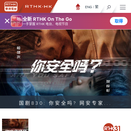
ENG
/
繁
×
全新 RTHK On The Go
取得
一手掌握 RTHK 电台、电视节目
国剧830: 你安全吗? 网安专家...