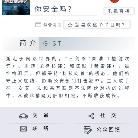
你安全吗？
电视直播
您喜欢这个节目吗?
特备网页
简介
GIST
游走于网路世界的，"三剑客"秦淮（檀健次
饰）、周游(荣梓杉饰）和陈默（赫雷饰），虽
性格迥异，但都秉持"科技向善"的初心，他们格
守正义底线、协助公安部门打击犯罪。三人联手
在一次又一次和某互联网不法团伙对抗的过程
中，从彼此猜疑到肝胆相照，不断收获成长。
交 通
社 交
联 络
公众回馈