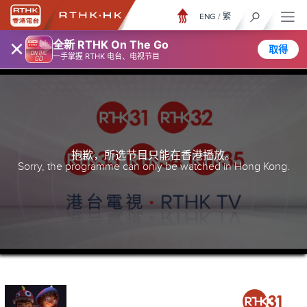
ENG
/
繁
×
全新 RTHK On The Go
取得
一手掌握 RTHK 电台、电视节目
抱歉，所选节目只能在香港播放。
Sorry, the programme can only be watched in Hong Kong.