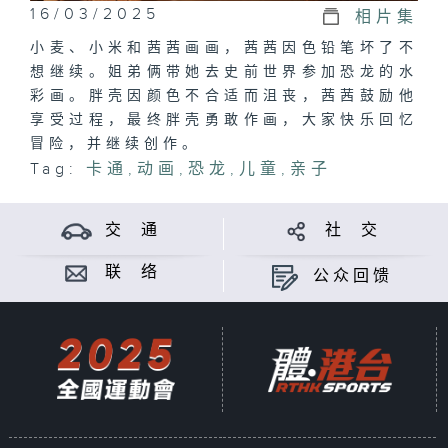
16/03/2025
相片集
小麦、小米和茜茜画画，茜茜因色铅笔坏了不
想继续。姐弟俩带她去史前世界参加恐龙的水
彩画。胖壳因颜色不合适而沮丧，茜茜鼓励他
享受过程，最终胖壳勇敢作画，大家快乐回忆
冒险，并继续创作。
Tag:
卡通
,
动画
,
恐龙
,
儿童
,
亲子
交 通
社 交
联 络
公众回馈