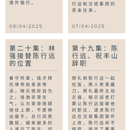
境外银行。
行远和汶琥集团的
资金往来。
08/04/2025
07/04/2025
第二十集：林
第十九集：陈
强接替陈行远
行远、祝丰山
的位置
辞职
看守所里，钱才拜
邢礼和陈行远一起
托律师给弟弟带
吃饭，两人笑里藏
话，暗示他好自为
刀。邢礼最终主动
之。钱渤非常生
示弱，暗示邱老打
气，认为哥哥阻碍
算让陈行远接替他
他往上爬，不愿伸
的职位，请求陈行
出援手。总行风雨
远在汶琥集团案件
飘摇，越来越多的
上收，陈行远却不
人递交了辞呈。邱
接受，铁定了要离