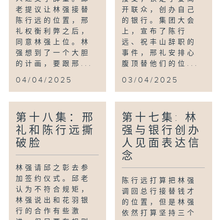
老提议让林强接替
开联众，创办自己
陈行远的位置，邢
的银行。集团大会
礼权衡利弊之后，
上，宣布了陈行
同意林强上位。林
远、祝丰山辞职的
强想到了一个大胆
事件，邢礼安排心
的计画，要跟邢...
腹顶替他们的位...
04/04/2025
03/04/2025
第十八集：邢
第十七集: 林
礼和陈行远撕
强与银行创办
破脸
人见面表达信
念
林强请邱之彰去参
加签约仪式。邱老
陈行远打算把林强
认为不符合规矩，
调回总行接替钱才
林强说出和花羽银
的位置，但是林强
行的合作有些激
依然打算坚持三个