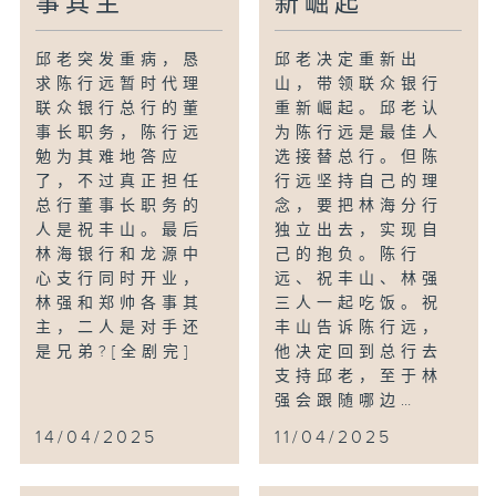
事其主
新崛起
邱老突发重病，恳
邱老决定重新出
求陈行远暂时代理
山，带领联众银行
联众银行总行的董
重新崛起。邱老认
事长职务，陈行远
为陈行远是最佳人
勉为其难地答应
选接替总行。但陈
了，不过真正担任
行远坚持自己的理
总行董事长职务的
念，要把林海分行
人是祝丰山。最后
独立出去，实现自
林海银行和龙源中
己的抱负。陈行
心支行同时开业，
远、祝丰山、林强
林强和郑帅各事其
三人一起吃饭。祝
主，二人是对手还
丰山告诉陈行远，
是兄弟?[全剧完]
他决定回到总行去
支持邱老，至于林
强会跟随哪边…
14/04/2025
11/04/2025