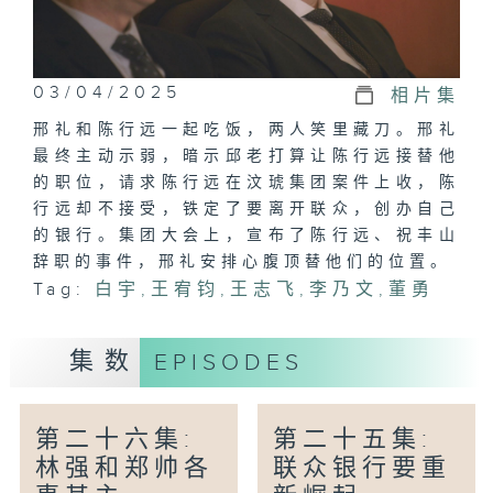
03/04/2025
相片集
邢礼和陈行远一起吃饭，两人笑里藏刀。邢礼
最终主动示弱，暗示邱老打算让陈行远接替他
的职位，请求陈行远在汶琥集团案件上收，陈
行远却不接受，铁定了要离开联众，创办自己
的银行。集团大会上，宣布了陈行远、祝丰山
辞职的事件，邢礼安排心腹顶替他们的位置。
Tag:
白宇
,
王宥​​钧
,
王志飞
,
李乃文
,
董勇
集数
EPISODES
第二十六集:
第二十五集:
林强和郑帅各
联众银行要重