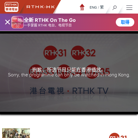
ENG
/
繁
×
全新 RTHK On The Go
取得
一手掌握 RTHK 电台、电视节目
抱歉，所选节目只能在香港播放。
Sorry, the programme can only be watched in Hong Kong.