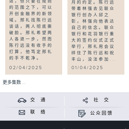
进，但只要在规则
月的约定。陈行远
的范围之下，可以
带着林强去见联众
开创金融界的新领
银行创办人邱之
域。邢礼找陈行远
彰，林强向他表达
谈话，两人彻底撕
自己的信念。联众
破脸。邢礼希望两
银行和花羽银行重
人各退一步，然而
大的签约仪式正式
陈行远没有收手的
举行，邢礼用会议
打算，他笃定邢礼
绊住了陈行远和祝
的手不乾净。
丰山，没法参加...
02/04/2025
01/04/2025
更多集数 ...
交 通
社 交
联 络
公众回馈