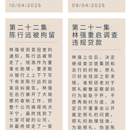
10/04/2025
09/04/2025
第二十二集:
第二十一集:
陈行远被拘留
林强重启调查
违规贷款
林强收到袁冠奎的
通知，陈行远被带
林强上位后，决定
走了。钱渤作为董
继续查汶琥集团和
事长助理，要求联
总行的的帐。邢礼
众银行上上下下写
只好去找邱之彰求
下有关陈行远的自
情。谁知邱老对于
查自纠报告。林强
邢礼解散监察部的
在总行展开了大规
行为耿耿于怀，不
模的查帐工作，把
愿再助纣为虐，决
整个公司搞得鸡犬
定召开董事会公开
不宁，最终找到了
裁定邢礼的问题。
七家可疑的公司，
邢礼的助理钱渤，
并最终锁定了一家
为助邢礼，伪造陈