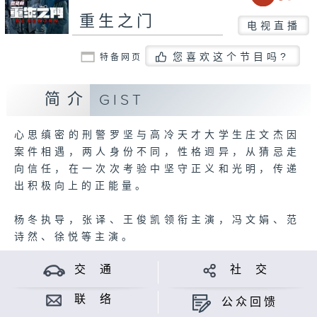
重生之门
电视直播
您喜欢这个节目吗?
特备网页
简介
GIST
心思缜密的刑警罗坚与高冷天才大学生庄文杰因
案件相遇，两人身份不同，性格迥异，从猜忌走
向信任，在一次次考验中坚守正义和光明，传递
出积极向上的正能量。
杨冬执导，张译、王俊凯领衔主演，冯文娟、范
诗然、徐悦等主演。
交 通
社 交
联 络
公众回馈