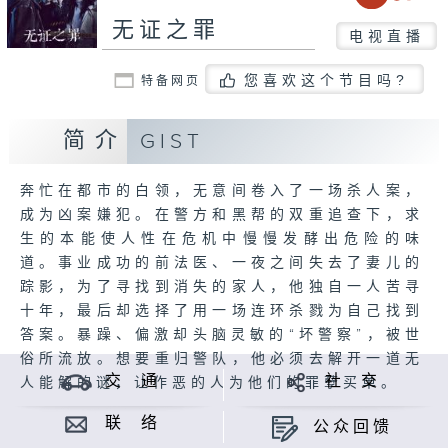
无证之罪
电视直播
您喜欢这个节目吗?
特备网页
简介
GIST
奔忙在都市的白领，无意间卷入了一场杀人案，
成为凶案嫌犯。在警方和黑帮的双重追查下，求
生的本能使人性在危机中慢慢发酵出危险的味
道。事业成功的前法医、一夜之间失去了妻儿的
踪影，为了寻找到消失的家人，他独自一人苦寻
十年，最后却选择了用一场连环杀戮为自己找到
答案。暴躁、偏激却头脑灵敏的“坏警察”，被世
俗所流放。想要重归警队，他必须去解开一道无
交 通
社 交
人能解的谜，让作恶的人为他们的罪孽买单。
联 络
公众回馈