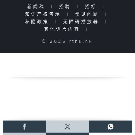
新闻稿
|
招聘
|
招标
|
知识产权告示
|
常见问题
|
私隐政策
|
无障碍播放器
|
其他语言内容
|
© 2026 rthk.hk