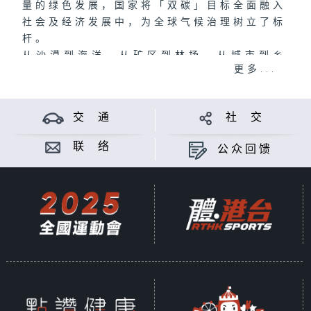
量的绿色发展，国家将「双碳」目标全面融入
社会及经济发展中，为全球气候治理树立了标
杆。
从沙漠到海洋，从矿区到林场，从城市到乡
更多...
村，香港再出发大联盟用了大半年时间在甘
肃、山西、福建、广东及香港实地采访，拍摄
了十集十分钟的短片，介绍内地和香港在减碳
交 通
社 交
节能方面的工作，说好国家的「双碳」故事。
内容主要围绕三个方面，包括气候变化的威
联 络
公众回馈
胁、国家政策及措施，以及企业和人们如何在
生产生活中减碳等。该系列短片名为《识
「碳」再出发》，于1月16日公布，并藉此呼
吁大家积极主动参与减碳工作，投入绿色生产
和生活。