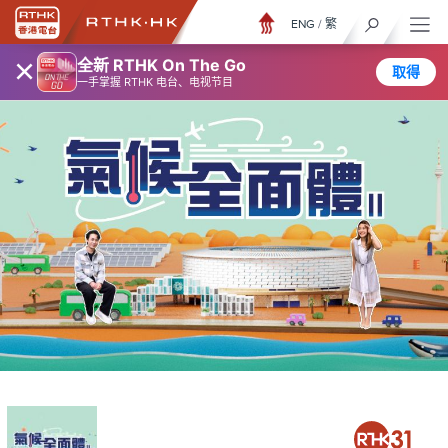
ENG
/
繁
×
全新 RTHK On The Go
取得
一手掌握 RTHK 电台、电视节目