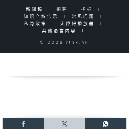
新闻稿
|
招聘
|
招标
|
知识产权告示
|
常见问题
|
私隐政策
|
无障碍播放器
|
其他语言内容
|
© 2026 rthk.hk