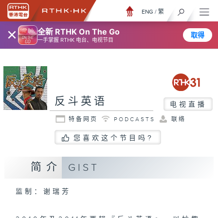
ENG
/
繁
×
全新 RTHK On The Go
取得
一手掌握 RTHK 电台、电视节目
反斗英语
电视直播
特备网页
PODCASTS
联络
您喜欢这个节目吗?
简介
GIST
监制：谢瑞芳