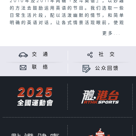
2010年及2011年两辑『反斗英语』，以妙趣
的方法去鼓励运用英语的节目。我们选取一些
日常生活片段，配以活泼幽默的情节，和简单
明确的英语对话，让各式情景活现眼前，使观
众易于明暸记忆。
更多...
节目加入特备环节 [唔讲你唔知] (You
Know What)，特别由中文大学英文系的教
交 通
社 交
授，加上林二汶担纲演出，指出一些常见的，
很多人也会犯的错误，让观众在实际运用时更
联 络
公众回馈
有信心。
第二辑加入由泰山主演的职场环节 [做得又玩
得] (Work Hard Play Hard)，介绍不同
行业中有机会运用的英语； 另外一个也是由
泰山主持的 [敲地托] (How They Talk)
，会访问不同国籍的外国人，让他们指点如何
问人借钱、搭讪、拒绝等语句和词汇；亦会提
出一些平时没有留心的英语运用模式，帮助观