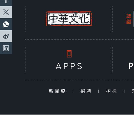
新闻稿
|
招聘
|
招标
|