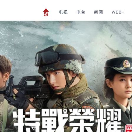
电视
电台
新闻
WEB+