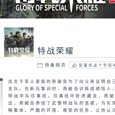
特战荣耀
特备网页
您喜欢这个节目
出生于军人家庭的燕破岳为了向父亲证明自
支队。在新兵集训时，燕破岳训练成绩惊人
特战中队炊事班。炊事班中卧虎藏龙，燕
出，燕破岳参加了武警特战队的选拔。为实
略集体。严酷的环境、艰钜的任务，让他认