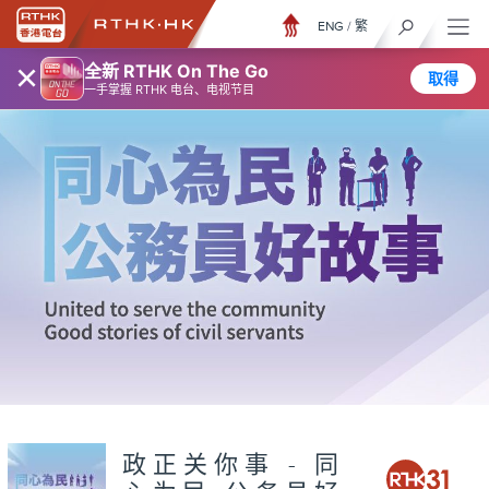
ENG
/
繁
×
全新 RTHK On The Go
取得
一手掌握 RTHK 电台、电视节目
政正关你事 - 同