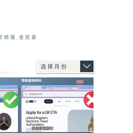
邓炳强
,
金民豪