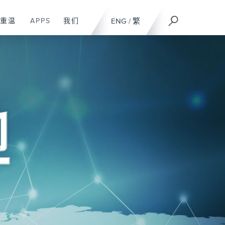
重温
APPS
我们
ENG
/
繁