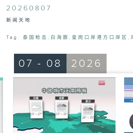
of
24
20260807
minutes,
37
seconds
Volume
新闻天地
90%
Tag:
泰国枪击
,
白海豚
,
皇岗口岸港方口岸区
,
07 - 08
2026