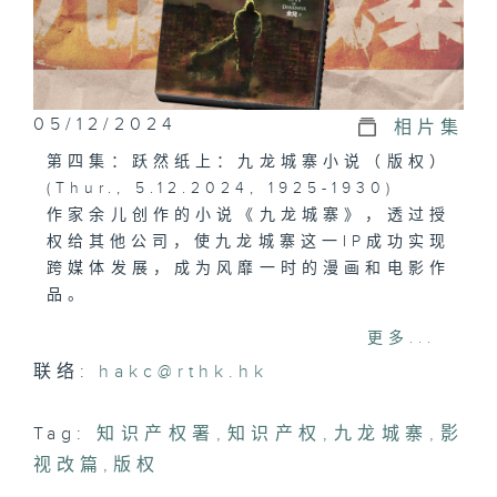
05/12/2024
相片集
第四集：跃然纸上：九龙城寨小说（版权）
(Thur., 5.12.2024, 1925-1930)
作家余儿创作的小说《九龙城寨》，透过授
权给其他公司，使九龙城寨这一IP成功实现
跨媒体发展，成为风靡一时的漫画和电影作
品。
更多...
第四集看看版权授权如何让文字创作获得第
联络:
hakc@rthk.hk
二生命，吸引更多新读者，并创造更高的经
济价值。
Tag:
知识产权署
,
知识产权
,
九龙城寨
,
影
视改篇
,
版权