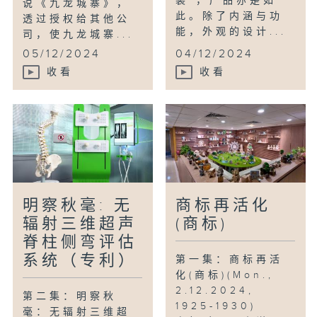
装”，产品亦是如
说《九龙城寨》，
此。除了内涵与功
透过授权给其他公
能，外观的设计...
司，使九龙城寨...
05/12/2024
04/12/2024
收看
收看
明察秋毫: 无
商标再活化
辐射三维超声
(商标)
脊柱侧弯评估
系统（专利）
第一集：商标再活
化(商标)(Mon.,
2.12.2024,
第二集：明察秋
1925-1930)
毫：无辐射三维超