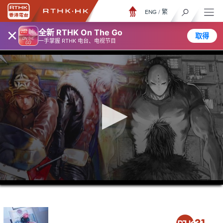
ENG
/
繁
×
全新 RTHK On The Go
取得
一手掌握 RTHK 电台、电视节目
0
seconds
of
0
seconds