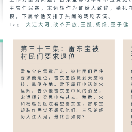
工作方案的问题，雷东宝却根本听不进意见
主管任遐迩，宋运辉作为证婚人致辞，婚礼
模，下属给他安排了热闹的戏剧表演。
Tag:
大江大河
,
改革开放
,
王凯
,
杨烁
,
董子健
第三十三集：雷东宝被
村民们要求退位
雷东宝在雷霆厂走，被村民们拦住
要求他退位，雷东宝感觉到天旋地
转，晕倒在地。雷下属打电话给宋
运辉，告诉他雷东宝中风的消息，
宋运辉让梁思申先过去。稍后，宋
和杨巡到医院看望雷东宝，雷东宝
却装作睡觉不想见他们。三兄弟经
历大江大河，最终会如何？