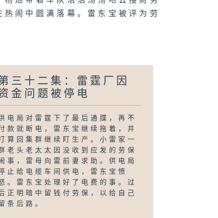
。杨巡带着车队浩浩荡荡地去接财务
在热闹中圆满落幕。雷东宝被评为劳
第三十二集：雷霆厂因
资金问题被停电
供电局对雷霆下了最后通牒，再不
付款就断电，雷东宝继续拖着，并
打算回集群继续盯生产。小雷家一
群老头老太太因没收到应发的劳保
闹事，雷母向雷前妻求助。供电局
停止给电缆车间供电，雷东宝愤
怒。雷东宝处理好了电费的事。过
后正明暗中留钱付劳保，以给自己
留条后路。