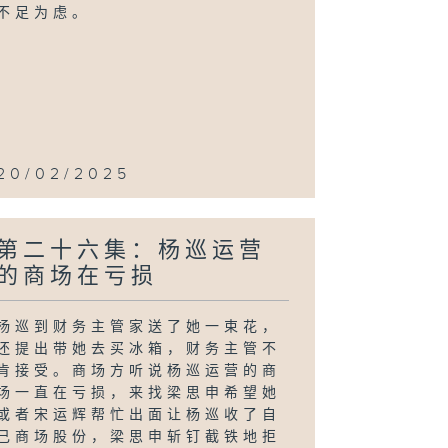
不足为虑。
20/02/2025
第二十六集：杨巡运营
的商场在亏损
杨巡到财务主管家送了她一束花，
还提出带她去买冰箱，财务主管不
肯接受。商场方听说杨巡运营的商
场一直在亏损，来找梁思申希望她
或者宋运辉帮忙出面让杨巡收了自
己商场股份，梁思申斩钉截铁地拒