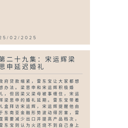
25/02/2025
第二十九集：宋运辉梁
思申延迟婚礼
政府贷款缩紧，雷东宝让大家都想
想办法。梁思申和宋运辉积极婚
礼，但因梁父梁母被事缠住，宋运
辉梁思申的婚礼延期。雷东宝带着
礼盒拜访宋运辉，宋运辉提醒他由
于东南亚金融形势波动得厉害，雷
霆需要减少出口并提高产品档次，
雷东宝则认为火还烧不到自己身上