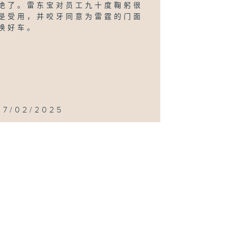
绝了。雷东宝对员工九十度鞠躬很
是受用，并咬牙同意为雷霆的门面
换好车。
17/02/2025