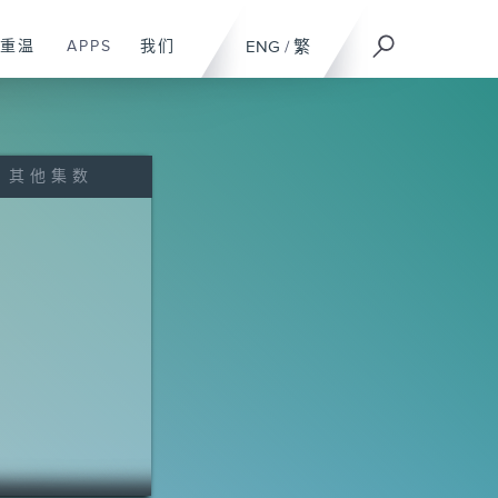
重温
APPS
我们
ENG
/
繁
其他集数