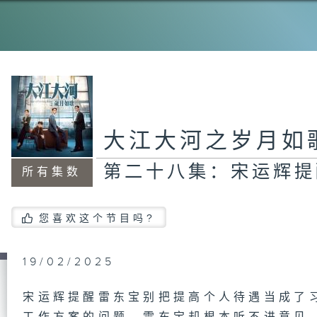
大江大河之岁月如
第二十八集：宋运辉提
所有集数
您喜欢这个节目吗?
19/02/2025
宋运辉提醒雷东宝别把提高个人待遇当成了