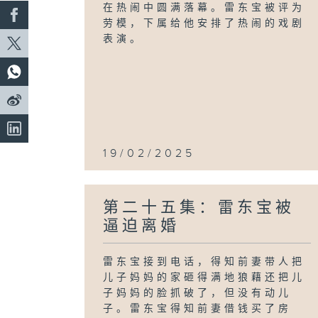
在热闹中圆满落幕。雷东宝被评为
劳模，下属给他安排了热闹的戏剧
表演。
19/02/2025
第二十五集：雷东宝被
逼迫离婚
雷东宝接到电话，得知前妻带人把
儿子妈妈的家砸得满地狼藉还把儿
子妈妈的脸抓破了，但没有动儿
子。雷东宝得知前妻借钱买了房