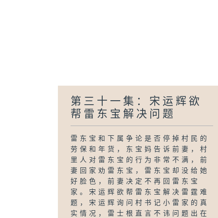
第三十一集：宋运辉欲
帮雷东宝解决问题
雷东宝和下属争论是否停掉村民的
劳保和年货，东宝妈告诉前妻，村
里人对雷东宝的行为非常不满，前
妻回家劝雷东宝，雷东宝却没给她
好脸色，前妻决定不再回雷东宝
家。宋运辉欲帮雷东宝解决雷霆难
题，宋运辉询问村书记小雷家的真
实情况，雷士根直言不讳问题出在