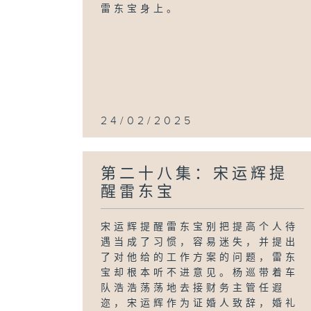
雷东宝身上。
24/02/2025
第二十八集：宋运辉提
醒雷东宝
宋运辉提醒雷东宝别把提高个人待
遇当成了习惯，容易迷失，并提出
了对他给的工作方案的问题，雷东
宝却根本听不进意见。杨巡带着车
队浩浩荡荡地去接财务主管任遐
迩，宋运辉作为证婚人致辞，婚礼