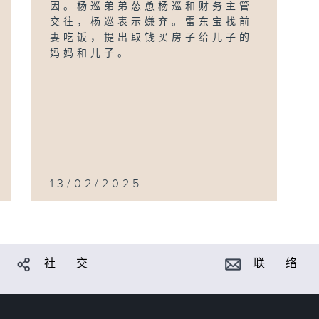
因。杨巡弟弟怂恿杨巡和财务主管
交往，杨巡表示嫌弃。雷东宝找前
妻吃饭，提出取钱买房子给儿子的
妈妈和儿子。
13/02/2025
社 交
联 络