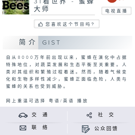
31看世界 - 蜜蜂
大师
电视直播
您喜欢这个节目吗?
简介
GIST
自从8000万年前出现以来，蜜蜂在演化中占据
特殊地位，对蔬菜发展和生态平衡至关重要。人
类对其组织和繁殖过程着迷。然而，随着气候变
化和生物多样性减少，蜜蜂正面临危险，人类与
蜜蜂的关系也受到威胁。
网上重温可选择 粤语/英语 播放
交 通
社 交
联 络
公众回馈