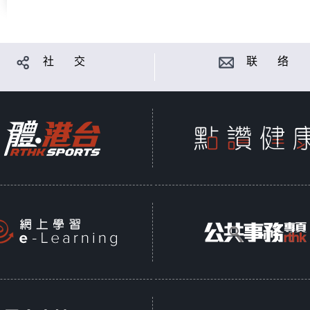
社 交
联 络