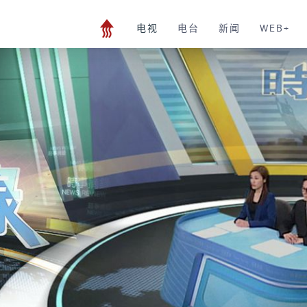
电视
电台
新闻
WEB+