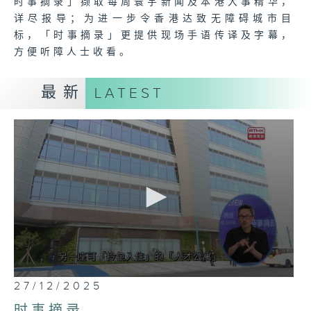
时事摘录」撷取每周寰宇新闻及本港大事精华，
详尽报导；为进一步令香港达致无障碍城市目
标，「时事摘录」更提供现场手语传译及字幕，
方便听障人士收看。
最新
LATEST
0
27/12/2025
seconds
of
时事摘录