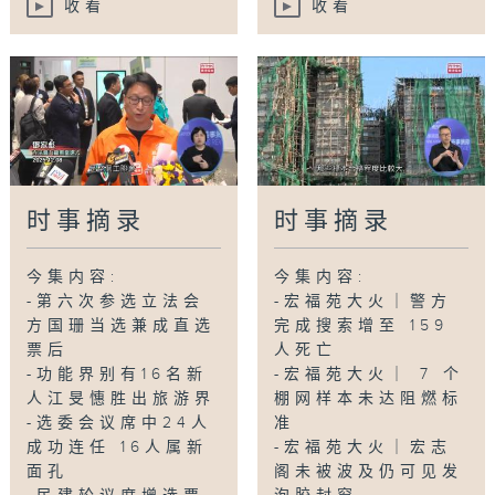
收看
收看
时事摘录
时事摘录
今集内容:
今集内容:
-第六次参选立法会
-宏福苑大火｜警方
方国珊当选兼成直选
完成搜索增至 159
票后
人死亡
-功能界别有16名新
-宏福苑大火｜ 7 个
人江旻憓胜出旅游界
棚网样本未达阻燃标
-选委会议席中24人
准
成功连任 16人属新
-宏福苑大火｜宏志
面孔
阁未被波及仍可见发