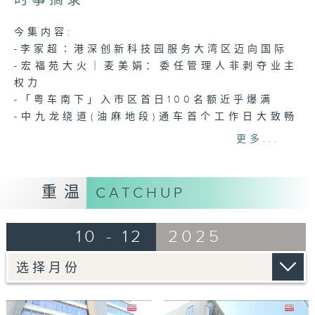
26
minutes,
7
今集内容:
seconds
-李家超∶港深创新科技园服务大湾区迈向国际
-宏福苑大火｜麦美娟：委任管理人非剥夺业主
权力
-「粤车南下」入市区首日100名额近乎爆满
-中九龙绕道(油麻地段)通车首个工作日大致畅
顺
更多...
-海关拘5人涉洗黑钱近89亿港元
-入境处数字:圣诞日共有超过125万2千人次经
重温
CATCHUP
各管制站出入境
-诺和工程公司9人被捕警检45张伪造证书
10 - 12
2025
-公院病理学检验推共付模式大部分检查免费
-港大团队：圣诞新年较易传播甲流吁尽快打疫
苗
-圣诞市面情况