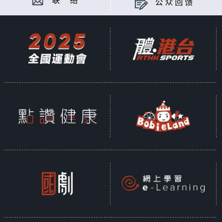
联 络
公众回馈