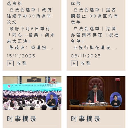
选资格
优势
-立法会选举｜政府
-立法会选举｜提名
陆续举办39场选举
期截止 90选区均有
论坛
竞争
-政府下月6日举行
-立法会选举｜港澳
「同心・投票・创未
办强调不存在「祝福
来大汇演」
名单」
-陈茂波：香港扮...
-亚投行拟在港设...
15/11/2025
08/11/2025
收看
收看
时事摘录
时事摘录