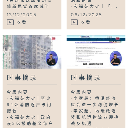
-民建轮议席增选票
泡胶封窗
减新民党议席减半
-宏福苑大火｜「...
...
13/12/2025
06/12/2025
收看
收看
时事摘录
时事摘录
今集内容:
今集内容:
-宏福苑大火│至少
-李家超：香港经济
94死消防逐户破门
应会进一步稳健增长
搜救
-李家超：地缘政治
-宏福苑大火│政府
紧张航运物流业迎挑
设3亿援助基金每户
战及机遇