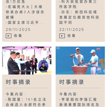
派1万应急
-科大获批营办第三
-宏福苑大火│大维
所医学院
修承办商3人涉误杀
-孙东：新田科技城
被捕
发展定位跟其他科技
-国家主席习近平...
园不同
...
29/11/2025
22/11/2025
收看
收看
时事摘录
时事摘录
今集内容:
今集内容:
-陈国基：161名立法
-李家超向李强汇报
会候选人全部符合参
香港重要国际排名及