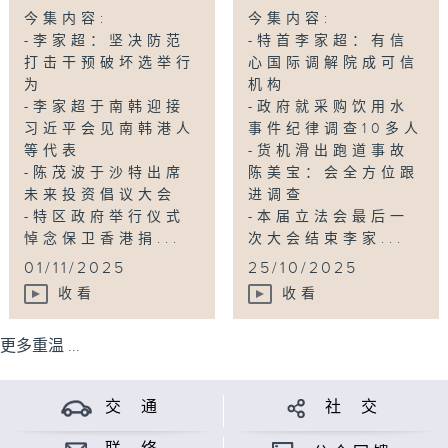
今集内容:
今集内容:
-李家超：坚决防范
-特首李家超：有信
打击干预破坏选举行
心国际调解院成可信
为
机构
-李家超于南韩迎接
-政府就采购饮用水
习近平会见南韩港人
事件纪律调查10多人
等代表
-货机滑出跑道事故
-陈茂波于沙特出席
陈美宝：会全方位跟
未来投资倡议大会
进调查
-特区政府举行仪式
-本届立法会最后一
悼念保卫香港捐...
次大会结束李家...
01/11/2025
25/10/2025
收看
收看
更多重温 ...
交 通
社 交