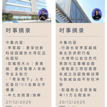
Tag:
时事
,
新闻
,
政治
,
经济
,
社会
时事摘录
时事摘录
今集内容:
今集内容:
-李家超∶港深创新
-行政长官李家超结
科技园服务大湾区迈
束北京述职行程
向国际
-大律师公会访京代
-宏福苑大火｜麦美
表团与沈春耀会面
娟：委任管理人非剥
-黎智英三项控罪罪
夺业主权力
名成立法庭指煽动罪
-「粤车南下」入市
与新闻自由不存在冲
区首日100名额近乎
突
爆满
-宏福苑业主获发每
-中九龙绕道(油麻...
年15万元租金补...
27/12/2025
20/12/2025