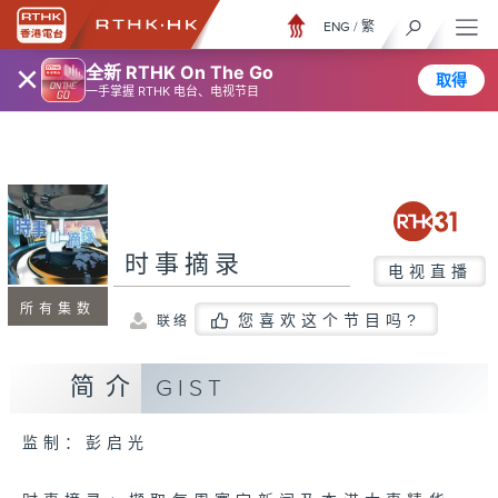
ENG
/
繁
×
全新 RTHK On The Go
取得
一手掌握 RTHK 电台、电视节目
时事摘录
电视直播
所有集数
您喜欢这个节目吗?
联络
简介
GIST
监制：彭启光